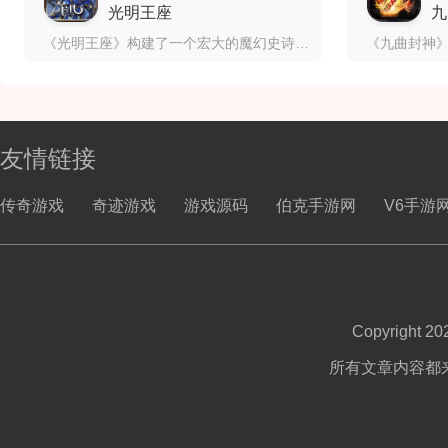
光明王座
九
《光明王座》构建了一个宏大的魔幻史诗世界，这个世界被光明与黑暗的永恒对立所定义。游戏背景设定在一个被黑暗势力侵蚀的奇幻大陆，玩家扮演的角色是肩负拯救世界使命的勇者。从被遗忘的废墟到繁华的精灵王国，从阴森的暗黑魔域到神秘的天空之城，游戏世界充满了多样化的场景设计，每个区域都有其独特的文化背景和视觉风格
友情链接
传奇游戏
奇迹游戏
游戏源码
伯克手游网
V6手游
Copyright 2
所有文章内容都来自