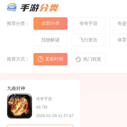
验，同时融入现代化的
熟悉
设计，每个区域都有其
元素
设计，为当年的勇士们
验。
独特的文化背景和视觉
合，
带来原汁原味而又便捷
陆的
风格
的全新冒险旅程。核心
在一
特色标志性职业‌：经典
神兽
全部分类
推荐分类：
传奇手游
奇迹
的‌剑士、魔法师、弓箭
将扮
手‌三大职业回归，每个
迹，
职业的‌技能特效、攻击
找失
找物解谜
飞行射击
体育
音效、动作姿势‌都力求
自己
原版复
选择
戏延
更新时间
推荐方式：
热门程度
九曲封神
传奇手游
49.7M
2026-01-09 11:37:47