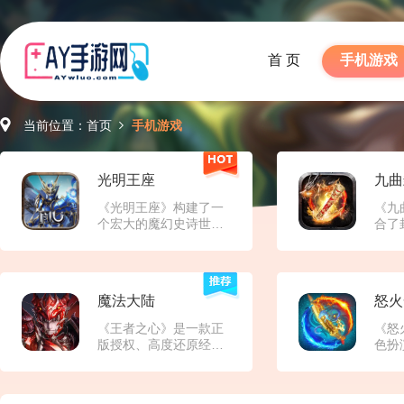
首 页
手机游戏
当前位置：
首页
手机游戏
光明王座
九曲
《光明王座》构建了一
《九
个宏大的魔幻史诗世
合了
界，这个世界被光明与
雄元
黑暗的永恒对立所定
打高
义。游戏背景设定在一
丰厚
个被黑暗势力侵蚀的奇
宝、
魔法大陆
怒火
幻大陆，玩家扮演的角
家。
色是肩负拯救世界使命
为背
《王者之心》是一款‌正
《怒
的勇者。从被遗忘的废
秘的
版授权、高度还原经典‌
色扮
墟到繁华的精灵王国，
界，
的《奇迹MU》IP手机游
潮。
从阴森的暗黑魔域到神
验封
戏。它致力于在移动端
奇玩
秘的天空之城，游戏世
等情
复刻端游时代的核心体
新元
界充满了多样化的场景
国题