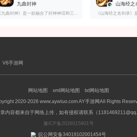
九曲封神
山海经之
《九曲封神》是一款融合了封神神话和三国英雄元素的传奇手游，主打高爆率、丰富玩法和丰厚福利，适合喜欢打宝、PK或挂机休闲的玩家。游戏以仙侠或玄幻为背景，构建了一个神秘的仙侠世界或神话世界，玩家可以在其中体验封神之旅、修仙历练等情节。部分版本以三国题材为背景，将三国元素与封神的概念相融合，带来独特的游戏体
V6手游网
网站地图
xml网站地图
txt网站地图
pyright 2020-2026 www.aywluo.com AY手游网All Rights Reserv
章内容都来自于网络上传，如有侵权请联系（1181469211@qq.
豫ICP备2026015901号
皖公网安备34019102001454号