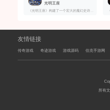
光明王座
《光明王座》构建了一个宏大的魔幻史诗世界，这个世界被光明与黑暗的永恒对立所定义。游戏背景设定在一个被黑暗势力侵蚀的奇幻大陆，玩家扮演的角色是肩负拯救世界使命的勇者。从被遗忘的废墟到繁华的精灵王国，从阴森的暗黑魔域到神秘的天空之城，游戏世界充满了多样化的场景设计，每个区域都有其独特的文化背景和视觉风格
友情链接
传奇游戏
奇迹游戏
游戏源码
伯克手游网
Co
所有文