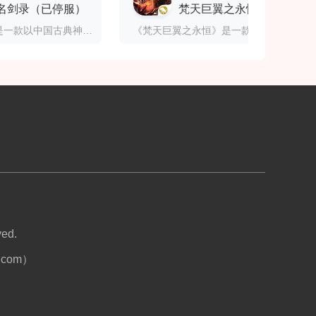
名剑录（已停服）
‌梵天巨翼之永恒
《山海经之名剑录》是一款以中国古典神话典籍《山海经》为蓝本打造的3D奇幻MMORPG手游。游戏构建了一个跨越时空的上古世界，玩家将化身传奇英雄，穿梭于山海之间，与形形色色的异兽展开激战，收集传说中的神兵利器，书写属于自己的传奇篇章。游戏背景深度融合《山海经》神话体系，呈现一个充满异兽、神兵与传说的场景，通过
《梵天巨翼之永恒》是一款正版授权的奇迹（MU）IP手游，以经典端游《奇迹MU》为蓝本，融合现代化玩法与精美画面，为玩家打造一个充满奇幻色彩、自由冒险与激烈战斗的永恒世界。游戏
ed.
com）