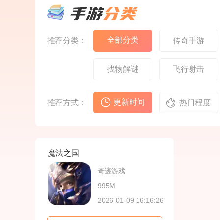
验，同时融入现代化的
设计，每个区域都有其
设计，为当年的勇士们
独特的文化背景和视觉
带来原汁原味而又便捷
风格
的全新冒险旅程。核心
特色标志性职业‌：经典
全部分类
推荐分类：
传奇手游
的‌剑士、魔法师、弓箭
手‌三大职业回归，每个
职业的‌技能特效、攻击
找物解谜
飞行射击
音效、动作姿势‌都力求
原版复
更新时间
推荐方式：
热门程度
魔法之国
奇迹游戏
995M
2026-01-09 16:16:26