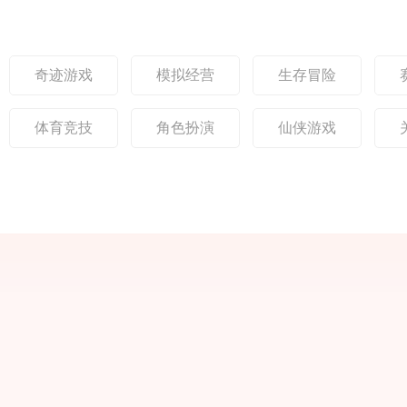
熟悉又新颖的冒险体
玩法和散人玩家
元素与封神的概念相融
体系，呈现一个
验。背景故事：玛法大
采用次世代引擎
合，带来独特的游戏体
兽、神兵与传说
陆的史诗征程游戏设定
精致，技能特效
景，通过
在一个充满神秘种族与
打击感十足。核
神兽的玛法大陆，玩家
高攻速高爆率‌：
奇迹游戏
模拟经营
生存冒险
将扮演英雄探索古老遗
升300%，平A
迹，对抗邪恶势力，寻
技能无缝衔接，
找失落神器，书写属于
装快，装备自由
体育竞技
角色扮演
仙侠游戏
自己的传奇篇章。职业
自由交易‌：装备
选择：三大经典职业游
爆随卖，灵符赚
戏延
钵