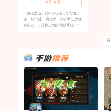
立即查看
《魔法之国》的核心玩法与标志性元
素，如“剑士、魔法师、弓箭手”三大经
典职业，以及标志性的“翅膀系统”、“宝
石镶嵌”和炫丽的技能特效。轻松放置，
解放双手‌离线挂机‌：核心玩法之一。角
首
色会自动战斗、获取经验和装备，即使
离线也能持续成长，极大减轻日
常“肝”度。一键操作‌：日常任务、资源
领取、装备强化等大多