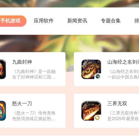
手机游戏
应用软件
新闻资讯
专题合集
九曲封神
《九曲封神》是一款融
《山海经之名剑
合了封神神话和三国英
一款以中国古典
雄元素的传奇手游，主
籍《山海经》为
打高爆率、丰富玩法和
造的3D奇幻MM
丰厚福利，适合喜欢打
手游。游戏构建
宝、PK或挂机休闲的玩
跨越时空的上古
怒火一刀
三界无双
家。游戏以仙侠或玄幻
玩家将化身传奇
为背景，构建了一个神
穿梭于山海之间
《怒火一刀》传奇类角
《三界无双传奇
秘的仙侠世界或神话世
形色色的异兽展
色扮演游戏正掀起热
是2025年最受
界，玩家可以在其中体
战，收集传说中
潮。这款游戏以经典传
奇类手游，主打
验封神之旅、修仙历练
利器，书写属于
奇玩法为核心，融合创
率、高攻速和自
等情节。部分版本以三
传奇篇章。游戏
新元素，为玩家带来既
易，特别适合喜
国题材为背景，将三国
度融合《山海经