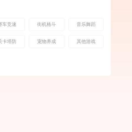
。游戏
重置活动活动规则：1每
充满异
奇。经典与创新的完美
，画面
个活动周期内，达到活
的场
融合‌标志性职业‌：
华丽，
动条件即可参与 2.周累
心特色
充奖励满足条件可兼容
攻速提
领取从低至高档次奖
赛车竞速
街机格斗
音乐舞蹈
如闪电，
励。 3.5折后周累充实
打怪爆
付500元：奖励金
交易。
关卡塔防
宠物养成
其他游戏
道具随
到盆满