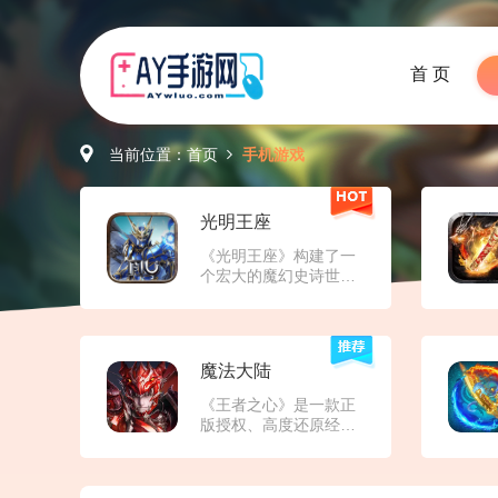
首 页
当前位置：
首页
手机游戏
光明王座
《光明王座》构建了一
个宏大的魔幻史诗世
界，这个世界被光明与
黑暗的永恒对立所定
义。游戏背景设定在一
个被黑暗势力侵蚀的奇
魔法大陆
幻大陆，玩家扮演的角
色是肩负拯救世界使命
《王者之心》是一款‌正
的勇者。从被遗忘的废
版授权、高度还原经典‌
墟到繁华的精灵王国，
的《奇迹MU》IP手机游
从阴森的暗黑魔域到神
戏。它致力于在移动端
秘的天空之城，游戏世
复刻端游时代的核心体
界充满了多样化的场景