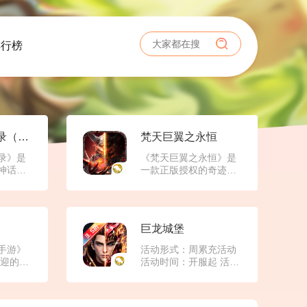
排行榜
山海经之名剑录（已停服）
‌梵天巨翼之永恒
录》是
《梵天巨翼之永恒》是
神话典
一款正版授权的奇迹
蓝本打
（MU）IP手游，以经典
ORPG
端游《奇迹MU》为蓝
了一个
本，融合现代化玩法与
世界，
精美画面，为玩家打造
巨龙城堡
英雄，
一个充满奇幻色彩、自
，与形
由冒险与激烈战斗的永
手游》
活动形式：周累充活动
开激
恒世界。游戏以“梵天巨
欢迎的传
活动时间：开服起 活动
的神兵
翼”为核心象征，象征着
高爆
范围：全服参与 活动说
自己的
力量、荣耀与不朽，邀
由交
明：每周一至周日为一
背景深
请玩家踏上史诗般的征
欢复古
个活动周期，每周一0点
》神话
程，书写属于自己的传