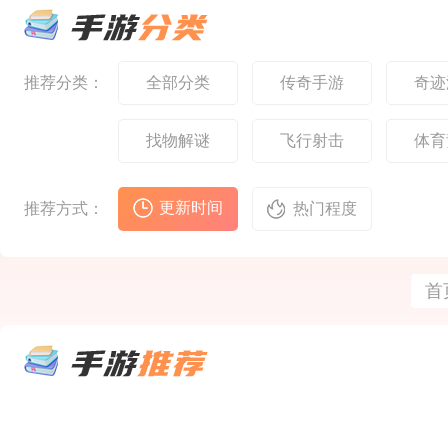
验，同时融入现代化的
熟悉
设计，每个区域都有其
元素
设计，为当年的勇士们
验。
独特的文化背景和视觉
合，
带来原汁原味而又便捷
陆的
风格
的全新冒险旅程。核心
在一
特色标志性职业‌：经典
神兽
推荐分类：
全部分类
传奇手游
奇迹
的‌剑士、魔法师、弓箭
将扮
手‌三大职业回归，每个
迹，
职业的‌技能特效、攻击
找失
找物解谜
飞行射击
体育
音效、动作姿势‌都力求
自己
原版复
选择
戏延
更新时间
推荐方式：
热门程度
首