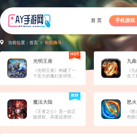
首 页
手机游戏
当前位置：
首页
街机格斗
光明王座
九曲
《光明王座》构建了一
《九
个宏大的魔幻史诗世
合了
界，这个世界被光明与
雄元
黑暗的永恒对立所定
打高
义。游戏背景设定在一
丰厚
个被黑暗势力侵蚀的奇
宝、
魔法大陆
怒火
幻大陆，玩家扮演的角
家。
色是肩负拯救世界使命
为背
《王者之心》是一款‌正
《怒
的勇者。从被遗忘的废
秘的
版授权、高度还原经典‌
色扮
墟到繁华的精灵王国，
界，
的《奇迹MU》IP手机游
潮。
从阴森的暗黑魔域到神
验封
戏。它致力于在移动端
奇玩
秘的天空之城，游戏世
等情
复刻端游时代的核心体
新元
界充满了多样化的场景
国题