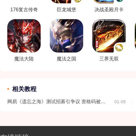
176复古传奇
巨龙城堡
决战圣殿月卡
版
魔法大陆
魔法之国
三界无双
相关教程
网易《遗忘之海》测试招募引争议 资格码被炒至1200元
01-09