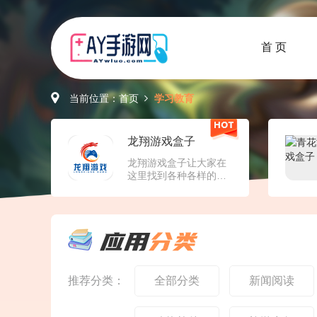
首 页
当前位置：
首页
学习教育
龙翔游戏盒子
龙翔游戏盒子让大家在
这里找到各种各样的折
扣手游资源，想怎么在
详细的分类中筛选游戏
都行的，还可以输入关
键词进行聚合搜索，轻
松找到自己喜欢的游戏
进行下载游玩了。平台
上带来的游戏都是经过
审核，每天都会精选游
推荐分类：
全部分类
新闻阅读
戏进行推荐。龙翔游戏
盒子介绍1、线上为大家
带来了超多传奇手游资