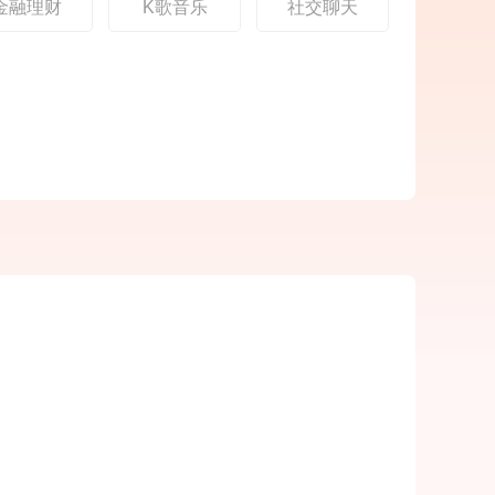
金融理财
K歌音乐
社交聊天
区，玩
游戏盒子》软件特色：
的伙伴
1.各种不同类型的游戏
应