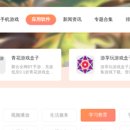
手机游戏
应用软件
新闻资讯
专题合集
青花游戏盒子
游享玩游戏盒
聚合全网BT手游，充值
游享玩游戏盒子
低至0.1折青花游戏盒最
集游戏下载、资
是一款具有超低折扣的
取、社区互动于
BT游戏盒子，它内含上
综合性游戏平台
千款不同类型的游戏，
汇聚海量热门游
如挂机、休闲、射击、
盖角色扮演、策
卡牌、MMO等等！并
技、休闲益智等
且，青花游戏盒官方正
型，满足不同玩
版还内置了不同游戏的
好需求。在这里
丰厚礼包和游戏资讯，
不仅能一键下载
学习教育
视频播放
生活服务
只要玩家有需求、有疑
戏，还能实时获
惑，3733游戏盒可帮你
资讯、攻略秘籍
立马解决！青花游戏盒
最新游戏动态。