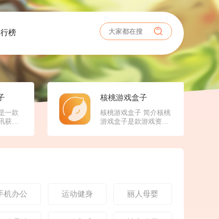
排行榜
子
核桃游戏盒子
是一款
核桃游戏盒子 简介核桃
讯获
游戏盒子是款游戏资源
一体的
类型的软件，软件当中
。平台
有各种类型不同的游
戏，涵
戏，从而就可以让用户
略竞
尽情的来选择自己喜欢
多种类
的游戏，进行游玩，并
家的喜
且也可以在线来输入相
，玩家
对应的游戏类型或者关
安装游
键字，来查找自己想要
手机办公
运动健身
丽人母婴
取游戏
玩的游戏，还会有详细
，掌握
的内容介绍，给自己带
同时，
来良好的体验。《核桃