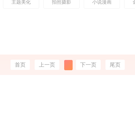
主题美化
拍照摄影
小说漫画
子最新版特色1、小盒子
平台内置活跃社
大世界小巧游戏盒，内
家可与志同道合
含
交流
首页
上一页
下一页
尾页