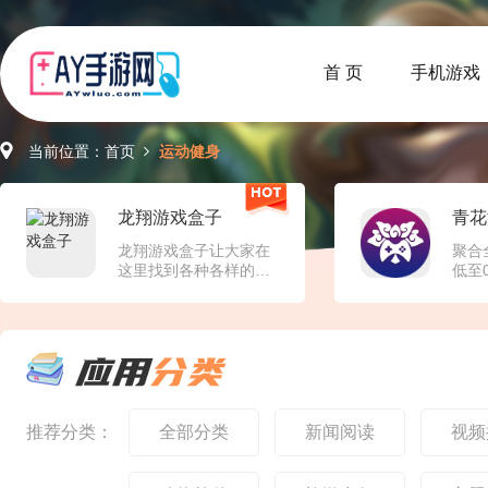
首 页
手机游戏
当前位置：
首页
运动健身
龙翔游戏盒子
青花
龙翔游戏盒子让大家在
聚合
这里找到各种各样的折
低至
扣手游资源，想怎么在
是一
详细的分类中筛选游戏
BT
都行的，还可以输入关
千款
键词进行聚合搜索，轻
如挂
松找到自己喜欢的游戏
卡牌
进行下载游玩了。平台
且，
上带来的游戏都是经过
版还
审核，每天都会精选游
丰厚
推荐分类：
全部分类
新闻阅读
视频
戏进行推荐。龙翔游戏
只要
盒子介绍1、线上为大家
惑，
带来了超多传奇手游资
立马