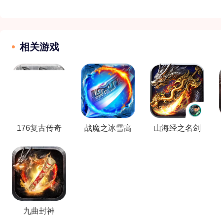
相关游戏
176复古传奇
战魔之冰雪高
山海经之名剑
爆
录（已停服）
九曲封神