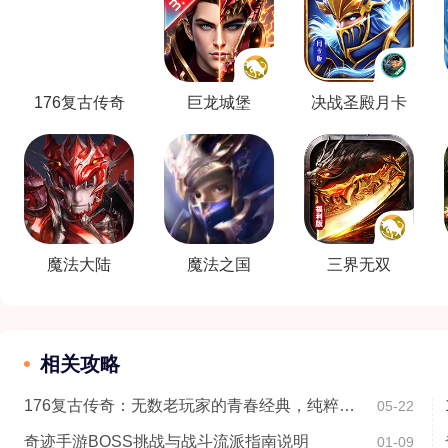
176复古传奇
巨龙城堡
决战圣殿月卡
版
魔法大陆
魔法之国
三界无双
相关攻略
176复古传奇：无数老玩家的青春经典，纯粹复古极致爽感
05-22
奇迹手游BOSS挑战与战斗流派指南说明
01-09