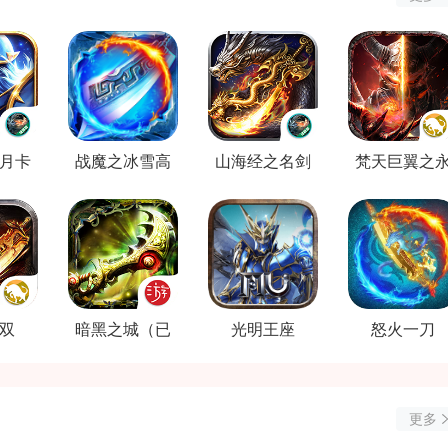
月卡
战魔之冰雪高
山海经之名剑
‌梵天巨翼之
爆
录（已停服）
恒
双
暗黑之城（已
光明王座
怒火一刀
停服）
更多