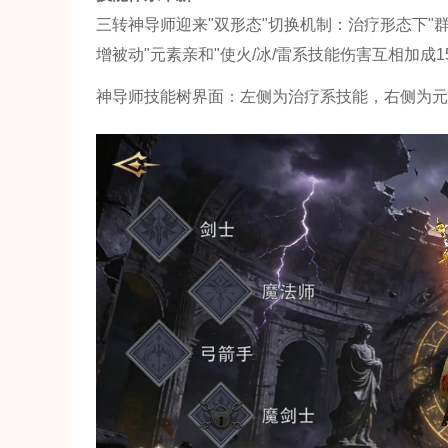
三转神导师迎来"双形态"切换机制：治疗形态下"群
增被动"元素亲和"使火/冰/雷系技能伤害互相加成1
神导师技能树界面：左侧为治疗系技能，右侧为元素输