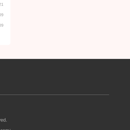
21
09
09
ed.