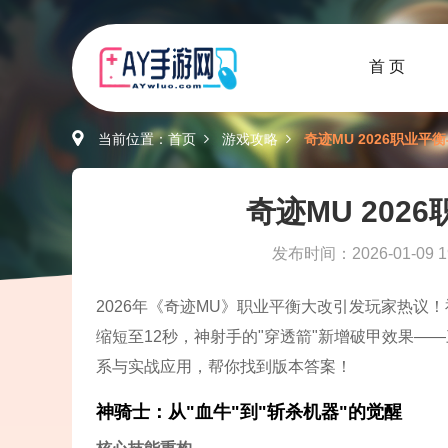
首 页
当前位置：
首页
游戏攻略
奇迹MU 2026职业平
奇迹MU 20
发布时间：2026-01-09 19
2026年《奇迹MU》职业平衡大改引发玩家热议！
缩短至12秒，神射手的"穿透箭"新增破甲效果
系与实战应用，帮你找到版本答案！
神骑士：从"血牛"到"斩杀机器"的觉醒