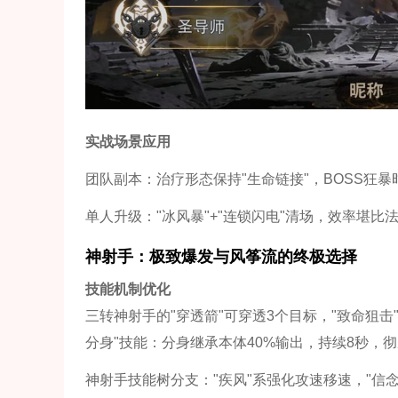
实战场景应用
团队副本：治疗形态保持"生命链接"，BOSS狂
单人升级："冰风暴"+"连锁闪电"清场，效率堪比
神射手：极致爆发与风筝流的终极选择
技能机制优化
三转神射手的"穿透箭"可穿透3个目标，"致命狙击
分身"技能：分身继承本体40%输出，持续8秒，彻
神射手技能树分支："疾风"系强化攻速移速，"信