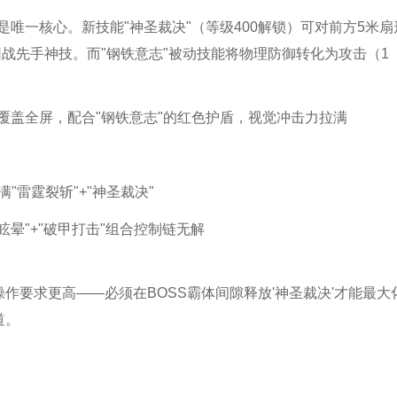
是唯一核心。新技能"神圣裁决"（等级400解锁）可对前方5米扇
团战先手神技。而"钢铁意志"被动技能将物理防御转化为攻击（1
覆盖全屏，配合"钢铁意志"的红色护盾，视觉冲击力拉满
满"雷霆裂斩"+"神圣裁决"
冲锋眩晕"+"破甲打击"组合控制链无解
操作要求更高——必须在BOSS霸体间隙释放'神圣裁决'才能最大
道。