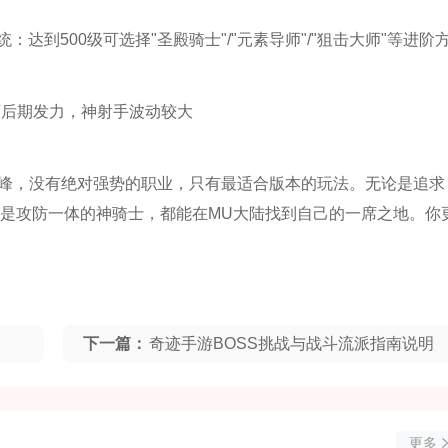
达到500级可选择"圣殿骑士"/"元素导师"/"狙击大师"等进阶
师后期发力，神射手波动较大
技巅峰，没有绝对强势的职业，只有最适合版本的玩法。无论是追求
是攻防一体的神骑士，都能在MU大陆找到自己的一席之地。你
！
下一篇：
奇迹手游BOSS挑战与战斗流派指南说明
更多