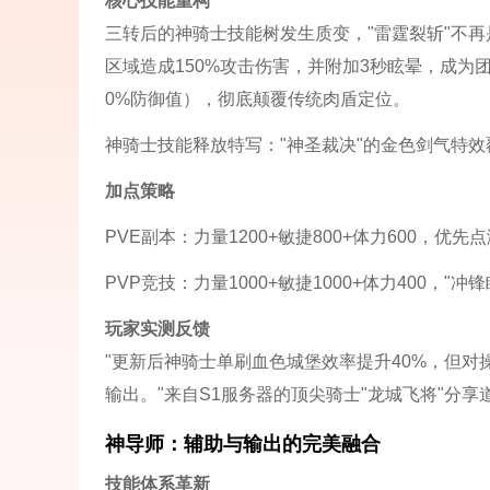
核心技能重构
三转后的神骑士技能树发生质变，"雷霆裂斩"不再
区域造成150%攻击伤害，并附加3秒眩晕，成为
0%防御值），彻底颠覆传统肉盾定位。
神骑士技能释放特写："神圣裁决"的金色剑气特效
加点策略
PVE副本：力量1200+敏捷800+体力600，优先点
PVP竞技：力量1000+敏捷1000+体力400，"
玩家实测反馈
"更新后神骑士单刷血色城堡效率提升40%，但对
输出。"来自S1服务器的顶尖骑士"龙城飞将"分享
神导师：辅助与输出的完美融合
技能体系革新