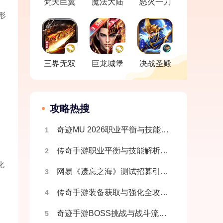
‌梵天巨翼
魔法大陆
怒火一刀
形
之永恒
三界无双
巨龙城堡
决战圣殿
月卡版
攻略热搜
奇迹MU 2026职业平衡与技能解析说明
1
传奇手游职业平衡与技能解析说明
2
化
网易《遗忘之海》测试招募引争议 资格码被炒至1200元
3
传奇手游装备获取与强化全攻略说明
4
奇迹手游BOSS挑战与战斗流派指南说明
5