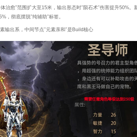
体治愈"范围扩大至15米，输出形态时"陨石术"伤害提升50%。
5%，彻底摆脱"纯辅助"标签。
出系，中间节点"元素亲和"是Build核心