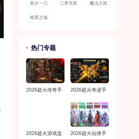
怒火一刀
三界无双
魔法之国
暗黑之城
热门专题
2026超火传奇手
2026超火奇迹手
游合集
游合集
影
2026超火游戏盒
2026超火仙侠手