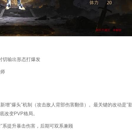
暴时切输出形态打爆发
法师
"新增"爆头"机制（攻击敌人背部伤害翻倍）。最关键的改动是"
底改变PVP格局。
念"系提升暴击伤害，后期可双系兼顾