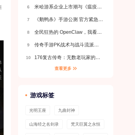
米哈游系企业上市潮与《瘟疫3》发售同日引爆行业
6
新
《鹅鸭杀》手游公测 官方紧急提示：ID交易存在账号被盗风险
7
全民狂热的 OpenClaw，我看到了 90 年代的“气功热”
8
传奇手游PK战术与战斗流派指南说明
9
176复古传奇：无数老玩家的青春经典，纯粹复古极致爽感
10
查看更多
游戏标签
光明王座
九曲封神
山海经之名剑录
‌梵天巨翼之永恒