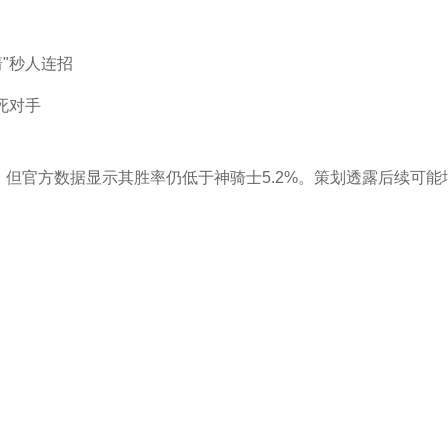
箭"秒人连招
耗死对手
势，但官方数据显示其胜率仍低于神骑士5.2%。策划透露后续可能