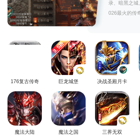
录、暗黑之城
026最火的传
176复古传奇
巨龙城堡
决战圣殿月卡
版
魔法大陆
魔法之国
三界无双