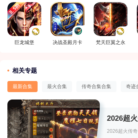
巨龙城堡
决战圣殿月卡
‌梵天巨翼之永
版
恒
相关专题
最新合集
最火合集
传奇合集合集
奇迹
2026
2026超火