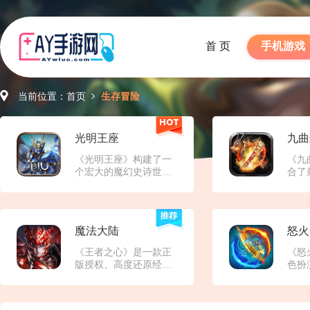
首 页
手机游戏
当前位置：
首页
生存冒险
光明王座
九曲
《光明王座》构建了一
《九
个宏大的魔幻史诗世
合了
界，这个世界被光明与
雄元
黑暗的永恒对立所定
打高
义。游戏背景设定在一
丰厚
个被黑暗势力侵蚀的奇
宝、
魔法大陆
怒火
幻大陆，玩家扮演的角
家。
色是肩负拯救世界使命
为背
《王者之心》是一款‌正
《怒
的勇者。从被遗忘的废
秘的
版授权、高度还原经典‌
色扮
墟到繁华的精灵王国，
界，
的《奇迹MU》IP手机游
潮。
从阴森的暗黑魔域到神
验封
戏。它致力于在移动端
奇玩
秘的天空之城，游戏世
等情
复刻端游时代的核心体
新元
界充满了多样化的场景
国题