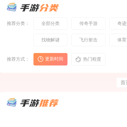
验，同时融入现代化的
熟悉
设计，每个区域都有其
元素
设计，为当年的勇士们
验。
独特的文化背景和视觉
合，
带来原汁原味而又便捷
陆的
风格
的全新冒险旅程。核心
在一
特色标志性职业‌：经典
神兽
推荐分类：
全部分类
传奇手游
奇迹
的‌剑士、魔法师、弓箭
将扮
手‌三大职业回归，每个
迹，
职业的‌技能特效、攻击
找失
找物解谜
飞行射击
体育
音效、动作姿势‌都力求
自己
原版复
选择
戏延
更新时间
推荐方式：
热门程度
首